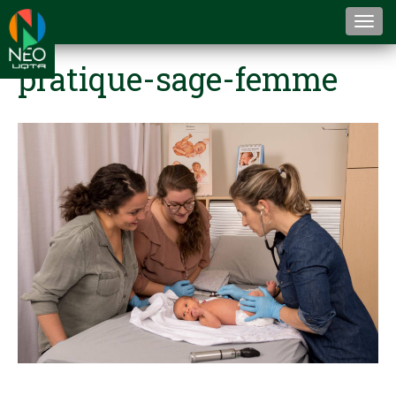
Togg
navi
pratique-sage-femme