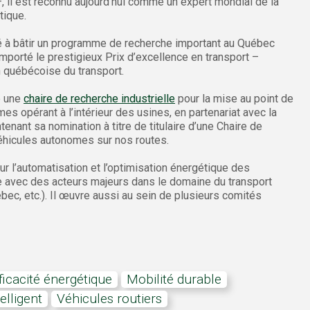
–, il est reconnu aujourd’hui comme un expert mondial de la
tique.
bué à bâtir un programme de recherche important au Québec
remporté le prestigieux Prix d’excellence en transport –
n québécoise du transport.
e une
chaire de recherche industrielle
pour la mise au point de
s opérant à l’intérieur des usines, en partenariat avec la
nant sa nomination à titre de titulaire d’une Chaire de
éhicules autonomes sur nos routes.
ur l’automatisation et l’optimisation énergétique des
e avec des acteurs majeurs dans le domaine du transport
ec, etc.). Il œuvre aussi au sein de plusieurs comités
efficacité énergétique
mobilité durable
telligent
véhicules routiers