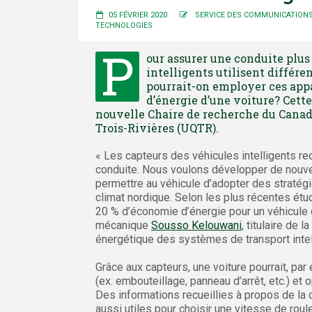
05 FÉVRIER 2020
SERVICE DES COMMUNICATION
TECHNOLOGIES
P
our assurer une conduite plus 
intelligents utilisent différ
pourrait-on employer ces app
d’énergie d’une voiture? Cett
nouvelle Chaire de recherche du Canad
Trois-Rivières (UQTR).
« Les capteurs des véhicules intelligents re
conduite. Nous voulons développer de nouv
permettre au véhicule d’adopter des stratég
climat nordique. Selon les plus récentes étud
20 % d’économie d’énergie pour un véhicule 
mécanique
Sousso Kelouwani
, titulaire de
énergétique des systèmes de transport intel
Grâce aux capteurs, une voiture pourrait, par
(ex. embouteillage, panneau d’arrêt, etc.) e
Des informations recueillies à propos de la c
aussi utiles pour choisir une vitesse de ro