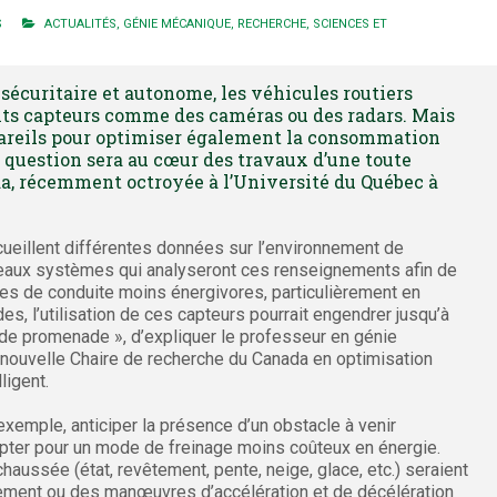
S
ACTUALITÉS
,
GÉNIE MÉCANIQUE
,
RECHERCHE
,
SCIENCES ET
sécuritaire et autonome, les véhicules routiers
ents capteurs comme des caméras ou des radars. Mais
areils pour optimiser également la consommation
e question sera au cœur des travaux d’une toute
a, récemment octroyée à l’Université du Québec à
cueillent différentes données sur l’environnement de
eaux systèmes qui analyseront ces renseignements afin de
ies de conduite moins énergivores, particulièrement en
es, l’utilisation de ces capteurs pourrait engendrer jusqu’à
de promenade », d’expliquer le professeur en génie
 la nouvelle Chaire de recherche du Canada en optimisation
ligent.
 exemple, anticiper la présence d’un obstacle à venir
t opter pour un mode de freinage moins coûteux en énergie.
haussée (état, revêtement, pente, neige, glace, etc.) seraient
ulement ou des manœuvres d’accélération et de décélération