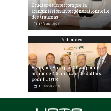
Étudier et interrompre la
transmission intergénérationnelle
des traumas
17 février 2021
Actualités
François-Philippe Champagne
annonce 4,5 millions de dollars
pour l'UQTR
11 janvier 2018