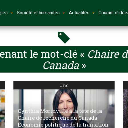
gies
Société et humanités
Actualités
Courant d'idée
enant le mot-clé «
Chaire d
Canada
»
Une
Cynthia Morinville à la tête de la
Chaire de recherche du Canada
Économie politique de la transition