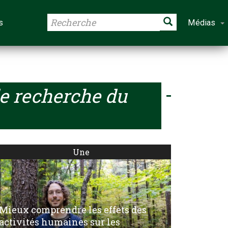
s
Médias
e recherche du
Une
Mieux comprendre les effets des
activités humaines sur les