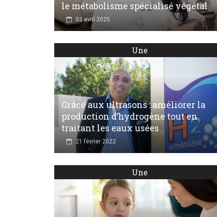
le métabolisme spécialisé végétal
03 avril 2025
Une
Grâce aux ultrasons : améliorer la
production d’hydrogène tout en
traitant les eaux usées
21 février 2022
Une