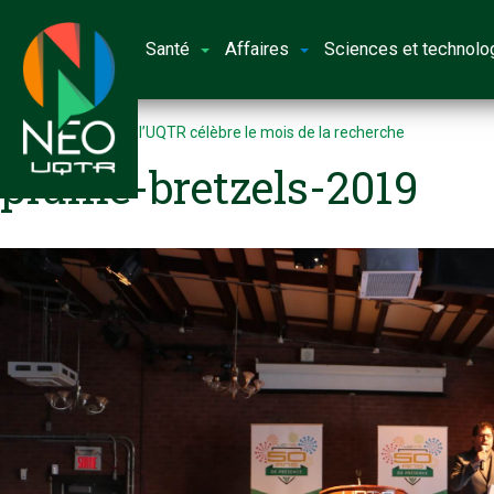
Santé
Affaires
Sciences et technolo
Accueil
En mars : l’UQTR célèbre le mois de la recherche
plume-bretzels-2019