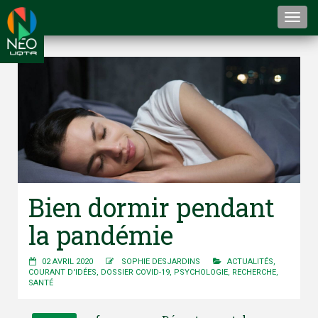
Togg
navi
Bien dormir pendant
la pandémie
02 AVRIL 2020
SOPHIE DESJARDINS
ACTUALITÉS
,
COURANT D'IDÉES
,
DOSSIER COVID-19
,
PSYCHOLOGIE
,
RECHERCHE
,
SANTÉ