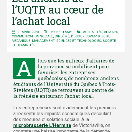
l’UQTR au cœur de
l’achat local
21 AVRIL 2020
MICHEL LAMY
ACTUALITÉS
,
AFFAIRES
,
COMMUNICATION SOCIALE
,
DIPLÔMÉ
,
DOSSIER COVID-19
,
GÉNIE
MÉCANIQUE
,
MANAGEMENT
,
SCIENCES ET TECHNOLOGIES
,
SOCIÉTÉ
ET HUMANITÉS
A
lors que les milieux d’affaires de
la province se mobilisent pour
favoriser les entreprises
québécoises, de nombreux anciens
étudiants de l’Université du Québec à Trois-
Rivières (UQTR) se retrouvent au centre de
la frénésie entourant l’achat local.
Les entrepreneurs sont évidemment les premiers
à ressentir les impacts économiques découlant
des mesures d’isolation sociale. À la
microbrasserie L’Hermite
de Victoriaville, on
constate une baisse importante de la demande.