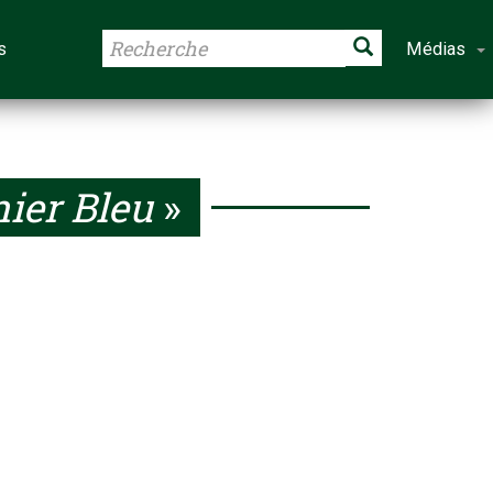
s
Médias
ier Bleu
»