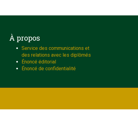
À propos
Service des communications et
des relations avec les diplômés
Énoncé éditorial
Énoncé de confidentialité