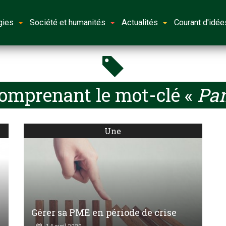
gies
Société et humanités
Actualités
Courant d'idée
comprenant le mot-clé «
Pan
Une
Gérer sa PME en période de crise