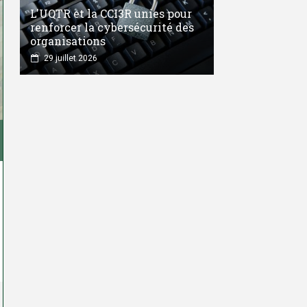
L'UQTR et la CCI3R unies pour
renforcer la cybersécurité des
organisations
29 juillet 2026