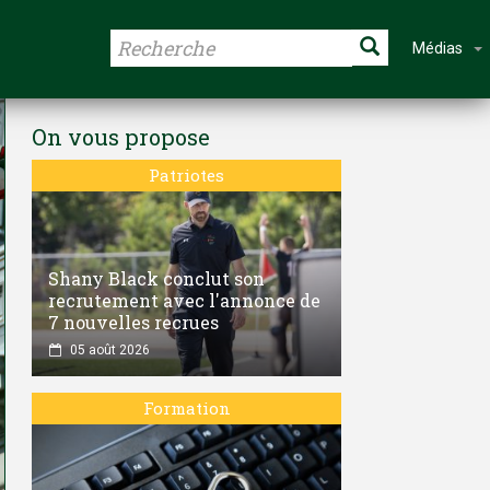
Médias
On vous propose
Patriotes
Shany Black conclut son
recrutement avec l'annonce de
7 nouvelles recrues
05 août 2026
Formation