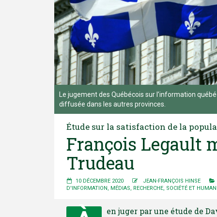
Le jugement des Québécois sur l’information québéc
diffusée dans les autres provinces.
Étude sur la satisfaction de la popu
François Legault 
Trudeau
10 DÉCEMBRE 2020
JEAN-FRANÇOIS HINSE
D'INFORMATION
,
MÉDIAS
,
RECHERCHE
,
SOCIÉTÉ ET HUMAN
en juger par une étude de D