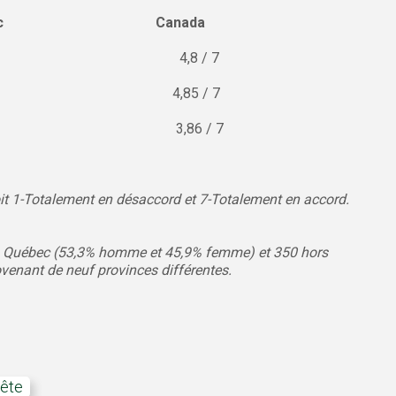
c
Canada
 7 4,8 / 7
 / 7 4,85 / 7
,1 / 7 3,86 / 7
 soit 1-Totalement en désaccord et 7-Totalement en accord.
u Québec (53,3% homme et 45,9% femme) et 350 hors
nant de neuf provinces différentes.
rête