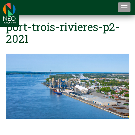
Togg
navi
port-trois-rivieres-p2-
2021