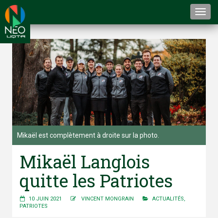
Togg
navi
Mikaël est complètement à droite sur la photo.
Mikaël Langlois
quitte les Patriotes
10 JUIN 2021
VINCENT MONGRAIN
ACTUALITÉS
,
PATRIOTES