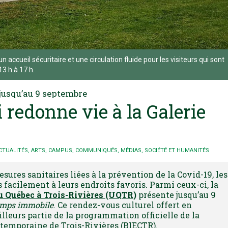
 accueil sécuritaire et une circulation fluide pour les visiteurs qui sont
3 h à 17 h.
jusqu’au 9 septembre
 redonne vie à la Galerie
CTUALITÉS
,
ARTS
,
CAMPUS
,
COMMUNIQUÉS
,
MÉDIAS
,
SOCIÉTÉ ET HUMANITÉS
ures sanitaires liées à la prévention de la Covid-19, les
 facilement à leurs endroits favoris. Parmi ceux-ci, la
du Québec à Trois-Rivières (UQTR
)
présente jusqu’au 9
emps immobile
. Ce rendez-vous culturel offert en
illeurs partie de la programmation officielle de la
temporaine de Trois-Rivières (BIECTR).