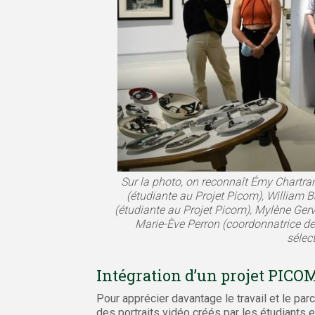
Sur la photo, on reconnaît Émy Chartra
(étudiante au Projet Picom), William 
(étudiante au Projet Picom), Mylène Gerva
Marie-Ève Perron (coordonnatrice de
sélec
Intégration d’un projet PICO
Pour apprécier davantage le travail et le par
des portraits vidéo créés par les étudiants