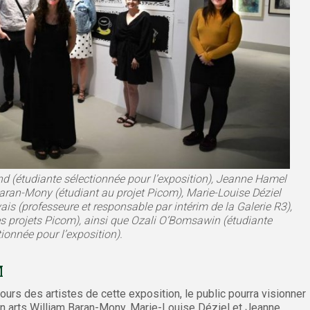
nd (étudiante sélectionnée pour l’exposition), Jeanne Hamel
Baran-Mony (étudiant au projet Picom), Marie-Louise Déziel
is (professeure et responsable par intérim de la Galerie R3),
s projets Picom), ainsi que Ozali O’Bomsawin (étudiante
tionnée pour l’exposition).
M
cours des artistes de cette exposition, le public pourra visionner
 en arts William Baran-Mony, Marie-Louise Déziel et Jeanne