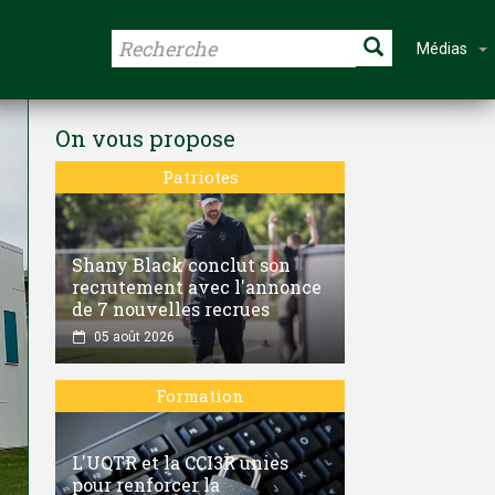
Médias
On vous propose
Patriotes
Shany Black conclut son
recrutement avec l'annonce
de 7 nouvelles recrues
05 août 2026
Formation
L'UQTR et la CCI3R unies
pour renforcer la