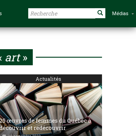
s
Médias
«
art
»
Actualités
25 œuvres de femmes du Québec à
découvrir et redécouvrir