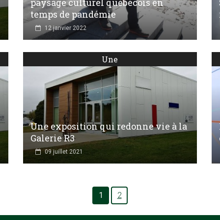
paysage culturel québécois en
temps de pandémie
12 janvier 2022
Une
Une exposition qui redonne vie à la
Galerie R3
09 juillet 2021
1
2