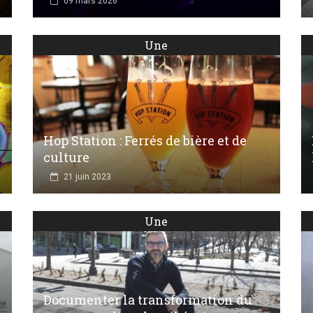
09 mars 2026
Une
Hop Station : Ferrés de bière et de
culture
21 juin 2023
Une
Documenter la transformation du