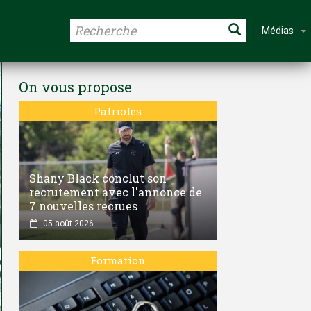
Médias
On vous propose
Patriotes
Shany Black conclut son
recrutement avec l'annonce de
7 nouvelles recrues
05 août 2026
Formation