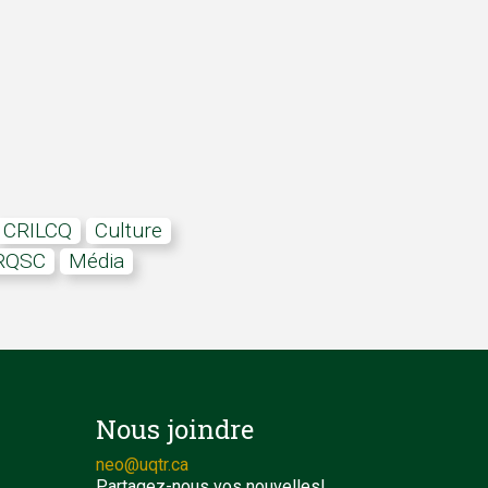
CRILCQ
Culture
FRQSC
média
Nous joindre
neo@uqtr.ca
Partagez-nous vos nouvelles!