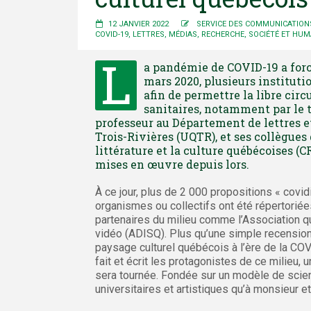
12 JANVIER 2022
SERVICE DES COMMUNICATION
COVID-19
,
LETTRES
,
MÉDIAS
,
RECHERCHE
,
SOCIÉTÉ ET HUM
L
a pandémie de COVID-19 a forcé
mars 2020, plusieurs institutio
afin de permettre la libre circ
sanitaires, notamment par le
professeur au Département de lettres 
Trois-Rivières (UQTR), et ses collègues
littérature et la culture québécoises (C
mises en œuvre depuis lors.
À ce jour, plus de 2 000 propositions « covi
organismes ou collectifs ont été répertoriée
partenaires du milieu comme l’Association qu
vidéo (ADISQ). Plus qu’une simple recension
paysage culturel québécois à l’ère de la COVI
fait et écrit les protagonistes de ce milieu,
sera tournée. Fondée sur un modèle de scienc
universitaires et artistiques qu’à monsieur