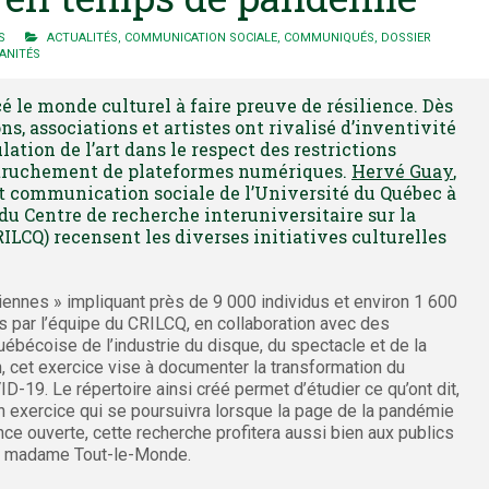
S
ACTUALITÉS
,
COMMUNICATION SOCIALE
,
COMMUNIQUÉS
,
DOSSIER
ANITÉS
 le monde culturel à faire preuve de résilience. Dès
ns, associations et artistes ont rivalisé d’inventivité
ulation de l’art dans le respect des restrictions
 truchement de plateformes numériques.
Hervé Guay
,
et communication sociale de l’Université du Québec à
 du Centre de recherche interuniversitaire sur la
RILCQ) recensent les diverses initiatives culturelles
diennes » impliquant près de 9 000 individus et environ 1 600
s par l’équipe du CRILCQ, en collaboration avec des
ébécoise de l’industrie du disque, du spectacle et de la
, cet exercice vise à documenter la transformation du
D-19. Le répertoire ainsi créé permet d’étudier ce qu’ont dit,
 un exercice qui se poursuivra lorsque la page de la pandémie
e ouverte, cette recherche profitera aussi bien aux publics
 et madame Tout-le-Monde.