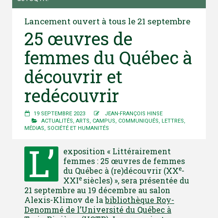
Lancement ouvert à tous le 21 septembre
25 œuvres de
femmes du Québec à
découvrir et
redécouvrir
19 SEPTEMBRE 2023
JEAN-FRANÇOIS HINSE
ACTUALITÉS
,
ARTS
,
CAMPUS
,
COMMUNIQUÉS
,
LETTRES
,
MÉDIAS
,
SOCIÉTÉ ET HUMANITÉS
L’
exposition « Littérairement
femmes : 25 œuvres de femmes
e
du Québec à (re)découvrir (XX
-
e
XXI
siècles) », sera présentée du
21 septembre au 19 décembre au salon
Alexis-Klimov de la
bibliothèque Roy-
Denommé de l’Université du Québec à