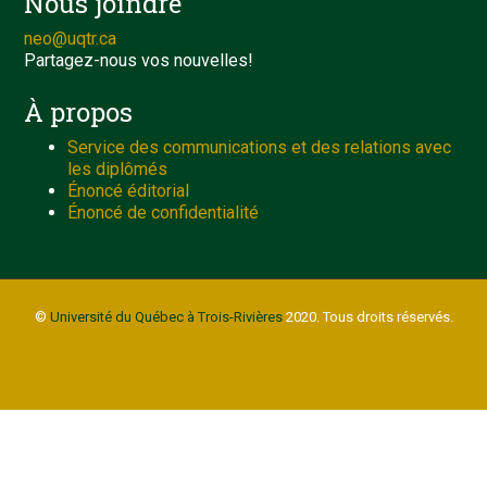
Nous joindre
neo@uqtr.ca
Partagez-nous vos nouvelles!
À propos
Service des communications et des relations avec
les diplômés
Énoncé éditorial
Énoncé de confidentialité
©
Université du Québec à Trois-Rivières
2020. Tous droits réservés.