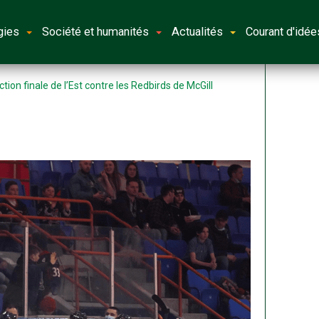
gies
Société et humanités
Actualités
Courant d'idée
on finale de l’Est contre les Redbirds de McGill