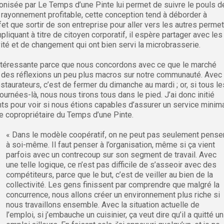
éconisée par Le Temps d’une Pinte lui permet de suivre le pouls d
 rayonnement profitable, cette conception tend à déborder à
ffet que sortir de son entreprise pour aller vers les autres permet
mpliquant à titre de citoyen corporatif, il espère partager avec les
té et de changement qui ont bien servi la microbrasserie.
ntéressante parce que nous concordons avec ce que le marché
si des réflexions un peu plus macros sur notre communauté. Avec
staurateurs, c’est de fermer du dimanche au mardi ; or, si tous le
ournées-là, nous nous tirons tous dans le pied. J’ai donc initié
s pour voir si nous étions capables d’assurer un service minim
e copropriétaire du Temps d’une Pinte.
« Dans le modèle coopératif, on ne peut pas seulement pense
à soi-même. Il faut penser à l’organisation, même si ça vient
parfois avec un contrecoup sur son segment de travail. Avec
une telle logique, ce n’est pas difficile de s’asseoir avec des
compétiteurs, parce que le but, c’est de veiller au bien de la
collectivité. Les gens finissent par comprendre que malgré la
concurrence, nous allons créer un environnement plus riche si
nous travaillons ensemble. Avec la situation actuelle de
l’emploi, si j’embauche un cuisinier, ça veut dire qu’il a quitté un