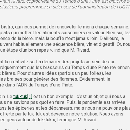
Alain Rivard, copropriétaire du Temps d’une Pinte, est diplômé d
plusieurs programmes en sciences de l’administration de l’UQTR
e bistro, qui nous permet de renouveler le menu chaque semaine.
lats qui mettent les aliments saisonniers en valeur. Bien sûr, le
nce de la bière, mais la bouffe n’est jamais loin. D’ailleurs, la
suivent habituellement une séquence bière, vin et digestif. Or, no
e étape d’un bon repas », indique M. Rivard.
 la créativité sert à démarrer des projets au sein de son
ive fréquemment que les brasseurs du Temps d’une Pinte reviennen
ières. Pour d’autres idées (parfois un peu folles), les
r les braises pour générer des flammes. Évidemment, le
ré dans l’ADN du Temps d’une Pinte.
oin. Le
tuk-tuk
[1]
est un bon exemple : c’est un objet qui nous a
us ne savions pas quoi en faire. Puis, la pandémie est arrivée.
ans les épiceries et les dépanneurs, mais nous ne pouvions plu
offerte par le tuk-tuk est devenue notre solution. Nous avons
les gens autour du tuk-tuk », témoigne M. Rivard.