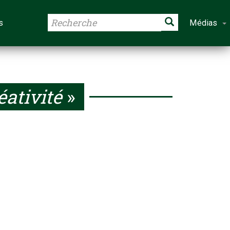
s
Médias
éativité
»