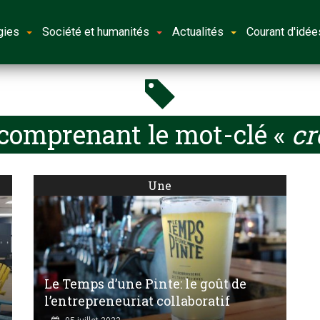
gies
Société et humanités
Actualités
Courant d'idée
 comprenant le mot-clé «
cr
Une
Le Temps d’une Pinte: le goût de
l’entrepreneuriat collaboratif