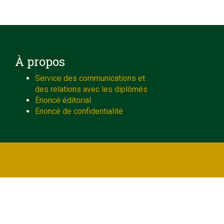
À propos
Service des communications et
des relations avec les diplômés
Énoncé éditorial
Énoncé de confidentialité