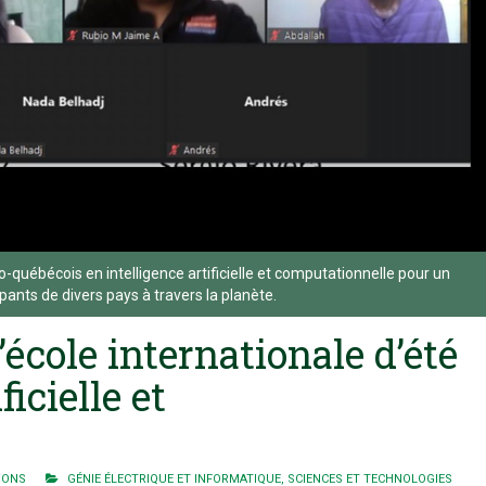
o-québécois en intelligence artificielle et computationnelle pour un
pants de divers pays à travers la planète.
l’école internationale d’été
ficielle et
IONS
GÉNIE ÉLECTRIQUE ET INFORMATIQUE
,
SCIENCES ET TECHNOLOGIES