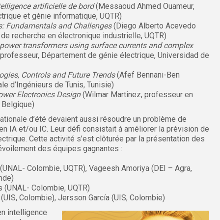
lligence artificielle de bord
(Messaoud Ahmed Ouameur,
trique et génie informatique, UQTR)
ers: Fundamentals and Challenges
(Diego Alberto Acevedo
de recherche en électronique industrielle, UQTR)
power transformers using surface currents and complex
 professeur, Département de génie électrique, Universidad de
ogies, Controls and Future Trends
(Afef Bennani-Ben
le d’Ingénieurs de Tunis, Tunisie)
 Power Electronics Design
(Wilmar Martinez, professeur en
 Belgique)
rnationale d’été devaient aussi résoudre un problème de
n IA et/ou IC. Leur défi consistait à améliorer la prévision de
rique. Cette activité s’est clôturée par la présentation des
dévoilement des équipes gagnantes :
e (UNAL- Colombie, UQTR), Vageesh Amoriya (DEI – Agra,
Inde)
as (UNAL- Colombie, UQTR)
 (UIS, Colombie), Jersson García (UIS, Colombie)
n intelligence