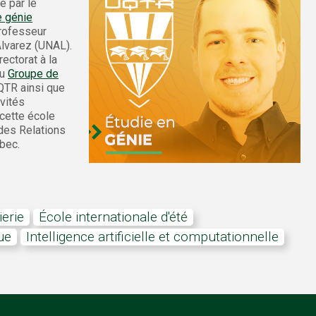
e par le
 génie
professeur
Alvarez (UNAL).
ectorat à la
du
Groupe de
QTR ainsi que
vités
 cette école
 des Relations
bec.
ierie
École internationale d'été
ue
intelligence artificielle et computationnelle