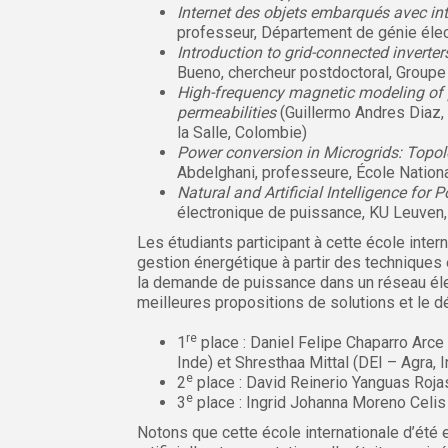
Internet des objets embarqués avec inte
professeur, Département de génie élec
Introduction to grid-connected invert
Bueno, chercheur postdoctoral, Groupe 
High-frequency magnetic modeling of 
permeabilities
(Guillermo Andres Diaz,
la Salle, Colombie)
Power conversion in Microgrids: Topol
Abdelghani, professeure, École Nationa
Natural and Artificial Intelligence for
électronique de puissance, KU Leuven,
Les étudiants participant à cette école inte
gestion énergétique à partir des techniques e
la demande de puissance dans un réseau élect
meilleures propositions de solutions et le 
re
1
place : Daniel Felipe Chaparro Arc
Inde) et Shresthaa Mittal (DEI – Agra, 
e
2
place : David Reinerio Yanguas Roj
e
3
place : Ingrid Johanna Moreno Celis
Notons que cette école internationale d’été e