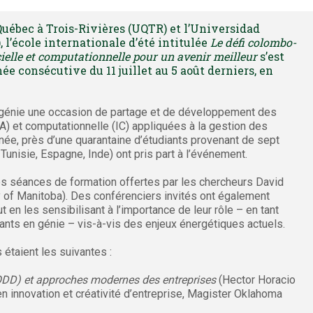
Québec à Trois-Rivières (UQTR) et l’Universidad
l’école internationale d’été intitulée
Le défi colombo-
icielle et computationnelle pour un avenir meilleur
s’est
 consécutive du 11 juillet au 5 août derniers, en
en génie une occasion de partage et de développement des
(IA) et computationnelle (IC) appliquées à la gestion des
e, près d’une quarantaine d’étudiants provenant de sept
unisie, Espagne, Inde) ont pris part à l’événement.
es séances de formation offertes par les chercheurs David
y of Manitoba). Des conférenciers invités ont également
t en les sensibilisant à l’importance de leur rôle – en tant
ants en génie – vis-à-vis des enjeux énergétiques actuels.
étaient les suivantes :
ODD) et approches modernes des entreprises
(Hector Horacio
en innovation et créativité d’entreprise, Magister Oklahoma