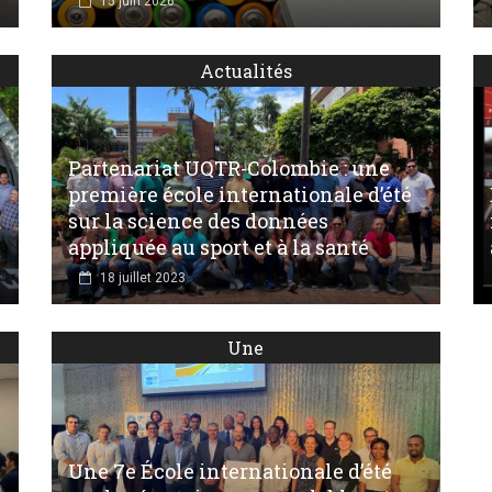
15 juin 2026
Actualités
Partenariat UQTR-Colombie : une
première école internationale d’été
à
sur la science des données
appliquée au sport et à la santé
18 juillet 2023
Une
Une 7e École internationale d’été