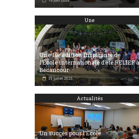
16 juin 2026
Une
Une 10e édition inspirante de
l’École internationale d’été RELIEF 
Bécancour
21 juillet 2025
Actualités
Un succès pour l’École