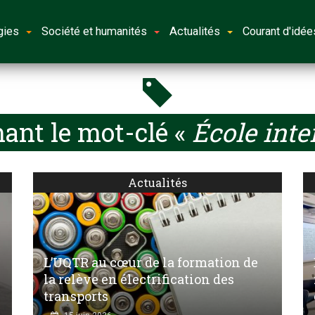
gies
Société et humanités
Actualités
Courant d'idée
ant le mot-clé «
École inte
Actualités
L’UQTR au cœur de la formation de
la relève en électrification des
transports