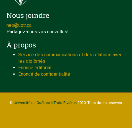
Nous joindre
neo@uqtr.ca
Partagez-nous vos nouvelles!
À propos
Service des communications et des relations avec
les diplômés
Énoncé éditorial
Énoncé de confidentialité
©
Université du Québec à Trois-Rivières
2020. Tous droits réservés.