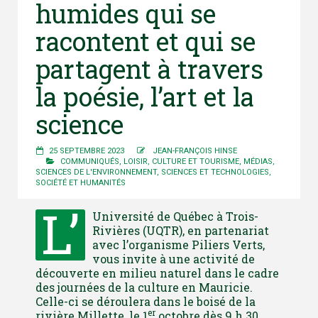
humides qui se
racontent et qui se
partagent à travers
la poésie, l’art et la
science
25 SEPTEMBRE 2023
JEAN-FRANÇOIS HINSE
COMMUNIQUÉS
,
LOISIR, CULTURE ET TOURISME
,
MÉDIAS
,
SCIENCES DE L'ENVIRONNEMENT
,
SCIENCES ET TECHNOLOGIES
,
SOCIÉTÉ ET HUMANITÉS
L’
Université de Québec à Trois-
Rivières (UQTR), en partenariat
avec l’organisme Piliers Verts,
vous invite à une activité de
découverte en milieu naturel dans le cadre
des journées de la culture en Mauricie.
Celle-ci se déroulera dans le boisé de la
er
rivière Millette, le 1
octobre dès 9 h 30.