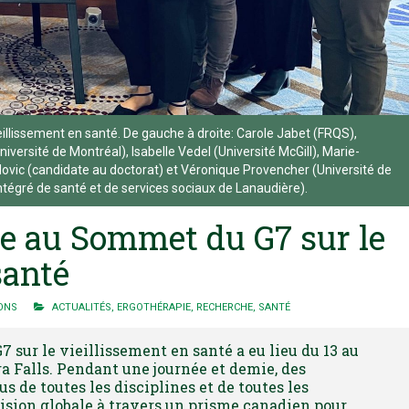
illissement en santé. De gauche à droite: Carole Jabet (FRQS),
versité de Montréal), Isabelle Vedel (Université McGill), Marie-
vic (candidate au doctorat) et Véronique Provencher (Université de
ntégré de santé et de services sociaux de Lanaudière).
e au Sommet du G7 sur le
santé
ONS
ACTUALITÉS
,
ERGOTHÉRAPIE
,
RECHERCHE
,
SANTÉ
 sur le vieillissement en santé a eu lieu du 13 au
a Falls. Pendant une journée et demie, des
s de toutes les disciplines et de toutes les
ision globale à travers un prisme canadien pour