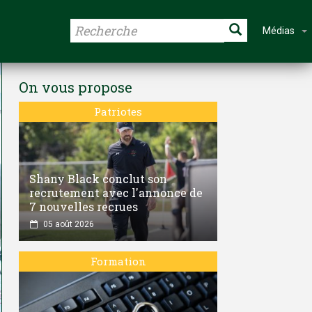
Médias
On vous propose
Patriotes
Shany Black conclut son
recrutement avec l'annonce de
7 nouvelles recrues
05 août 2026
Formation