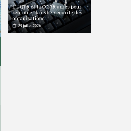
L'UQTR et la CCI3R unies pour
renforcer la cybersécurité des
organisations
29 juillet 2026