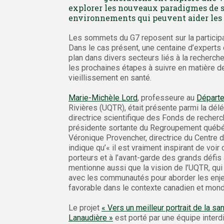
explorer les nouveaux paradigmes de s
environnements qui peuvent aider les C
Les sommets du G7 reposent sur la particip
Dans le cas présent, une centaine d’experts 
plan dans divers secteurs liés à la recherche 
les prochaines étapes à suivre en matière de
vieillissement en santé.
Marie-Michèle Lord
, professeure au
Départe
Rivières (UQTR), était présente parmi la dé
directrice scientifique des Fonds de recher
présidente sortante du Regroupement québéc
Véronique Provencher, directrice du Centre d
indique qu’« il est vraiment inspirant de v
porteurs et à l’avant-garde des grands défi
mentionne aussi que la vision de l’UQTR, qui s
avec les communautés pour aborder les enje
favorable dans le contexte canadien et mondi
Le projet
« Vers un meilleur portrait de la 
Lanaudière »
est porté par une équipe interd