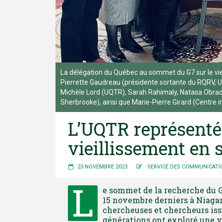
La délégation du Québec au sommet du G7 sur le vie
Pierrette Gaudreau (présidente sortante du RQRV, Uni
Michèle Lord (UQTR), Sarah Rahimaly, Natasa Obrado
Sherbrooke), ainsi que Marie-Pierre Girard (Centre i
L’UQTR représenté
vieillissement en 
23 NOVEMBRE 2023
SERVICE DES COMMUNICATI
L
e sommet de la recherche du G7
15 novembre derniers à Niagar
chercheuses et chercheurs issu
générations ont exploré une v