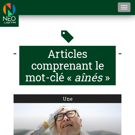
Togg
navi
Articles
comprenant le
mot-clé «
aînés
»
Une