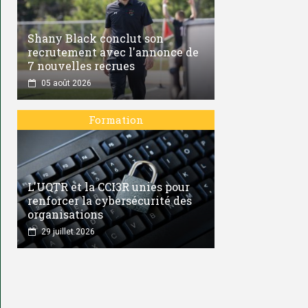
Shany Black conclut son
recrutement avec l'annonce de
7 nouvelles recrues
05 août 2026
Formation
L'UQTR et la CCI3R unies pour
renforcer la cybersécurité des
organisations
29 juillet 2026