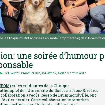
e la Clinique multidisciplinaire en santé (ergothérapie) de l'Université
on: une soirée d’humour po
ponsable
ACTUALITÉS
,
ERGOTHÉRAPIE
,
FORMATION
,
SANTÉ
,
VIE ÉTUDIANTE
 (EQM)
et les étudiantes de la Clinique
othérapie) de l’Université du Québec à Trois-Rivières
n collaboration avec le Cégep de Drummondville, ont
 février dernier. Cette collaboration interordres
sation destinée aux étudiants collégiaux et