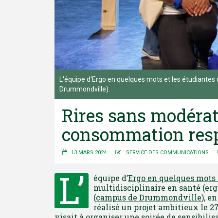
L'équipe d'Ergo en quelques mots et les étudiantes d
Drummondville).
Rires sans modérati
consommation res
13 MARS 2024
SERVICE DES COMMUNICATIONS
L’
équipe d’
Ergo en quelques mots
multidisciplinaire en santé (erg
(
campus de Drummondville
), e
réalisé un projet ambitieux le 27
visait à organiser une soirée de sensibili