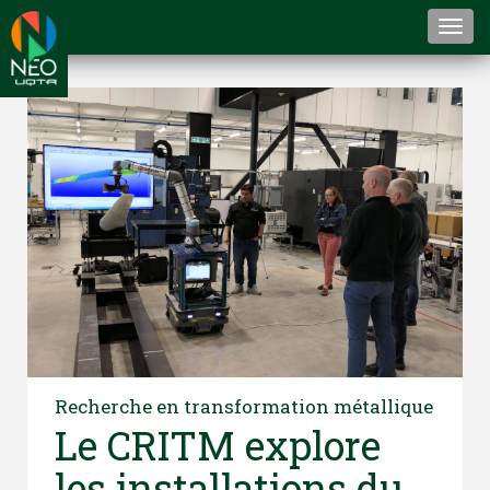
Togg
navi
Recherche en transformation métallique
Le CRITM explore
les installations du