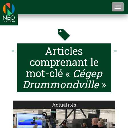
Togg
navi
Articles
comprenant le
mot-clé «
Cégep
Drummondville
»
Actualités