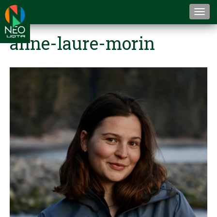
Togg
navi
anne-laure-morin