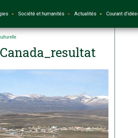
gies
Société et humanités
Actualités
Courant d'idée
culturelle
 Canada_resultat