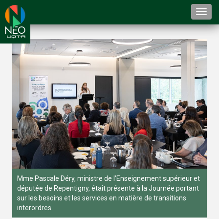
Togg
navi
Mme Pascale Déry, ministre de l’Enseignement supérieur et
députée de Repentigny, était présente à la Journée portant
sur les besoins et les services en matière de transitions
interordres.