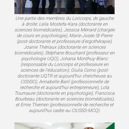
Une partie des membres du Loricorps, de gauche
à droite: Leila Mostefa-Kara (doctorante en
sciences biomédicales), Jessica Ménard (chargée
de cours en psychologie), Marie-Josée St-Pierre
(post-doctorante et professeure d’ergothérapie),
Joanie Thériaux (doctorante en sciences
biomédicales), Stéphane Bouchard (professeur en
psychologie UQO), Johana Monthuy-Blanc
(responsable du Loricorps et professeure en
sciences de l’éducation), Giulia Corno (post-
doctorante UQTR et aujourd’hui chercheuse au
CISSSO), Annabelle Baril (professionnelle de
recherche et aujourd’hui entrepreneure), Lola
Tournaure (doctorante en psychologie), Francisca
Bourbeau (doctorante en sciences biomédicales),
et Emie Therrien (professionnelle de recherche et
aujourd’hui cadre au CIUSSS-MCQ).