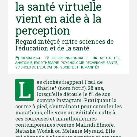
la santé virtuelle
vient en aide à la
perception
Regard intégré entre sciences de
l’éducation et de la santé
30 MAI 2024
PIERRE PINSONNAULT
ACTUALITÉS
,
ANATOMIE
,
ERGOTHÉRAPIE
,
PSYCHOLOGIE
,
RECHERCHE
,
SANTÉ
,
SCIENCES DE L'ÉDUCATION
,
SOCIÉTÉ ET HUMANITÉS
L
es clichés frappent l’œil de
Charlie* (nom fictif), 28 ans,
lorsqu’elle déroule le fil de son
compte Instagram. Pratiquant la
course à pied, s’entraînant pour cumuler les
marathons, elle voue un véritable culte à
ces coureuses et marathoniennes
contemporaines comme Malindi Elmore,
Natasha Wodak ou Melanie Myrand. Elle
est abonnée à plusieurs comptes et groupes