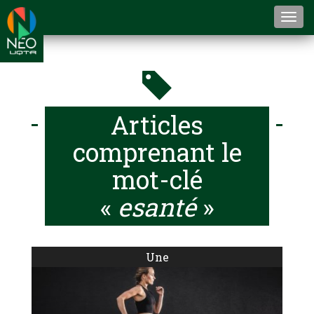
Togg
navi
Articles
comprenant le
mot-clé
«
esanté
»
Une