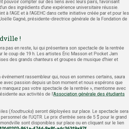
t pouvoir compter sur des liens avec leurs pairs, favorisant
 là d’un des ingrédients d’une expérience universitaire réussie.
nt à l’AGE et à l’AGEHC dans cette initiative créée par et pour les
 Joëlle Gagné, présidente-directrice générale de la Fondation de
dville !
ra pas en reste, lui qui présentera son spectacle de la rentrée
ur le coup de 19 h. Les artistes Éric Masson et Pocket Jam
prises des grands chanteurs et groupes de musique d’hier et
n événement rassembleur qui, nous en sommes certains, saura
aille avec passion depuis un bon moment et nous espérons que
 manquez pas votre spectacle de la rentrée », mentionne avec
idente aux activités de l’
Association générale des étudiants
les (
foodtrucks
) seront déployées sur place. Le spectacle sera
 personnel de l’UQTR. Le prix d’entrée sera de 5 $ pour le grand
mondville sont disponibles sur place ou en cliquant sur le lien
g/f0fd0203-861a-474d-8e8f-adc363f9a97f
.