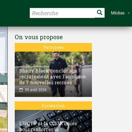
Médias
On vous propose
Patriotes
Shany Black conclut son
recrutement avec l'annonce
de 7 nouvelles recrues
05 août 2026
Formation
L'UQTR et la CCI3R unies
pour renforcer la