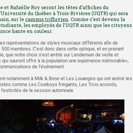
e et Rafaëlle Roy seront les têtes d’affiches du
l’Université du Québec à Trois-Rivières (UQTR) qui sera
ain, sur le
campus trifluvien
. Comme c’est devenu la
 étudiante, les employés de l’UQTR ainsi que les citoyens
nonce haute en couleur.
 des représentations de styles musicaux différents afin de
 500 membres. C’est donc dans cette optique, et en prenant
e, que notre choix s’est arrêté sur Lendemain de veille et
x qui sauront offrir à la population une expérience mémorable»,
 communications de l’événement.
ent notamment à Milk & Bone et Les Louanges qui ont animé les
artistes comme Les Cowboys fringants, Les Trois accords,
 festivités de la session automnale.