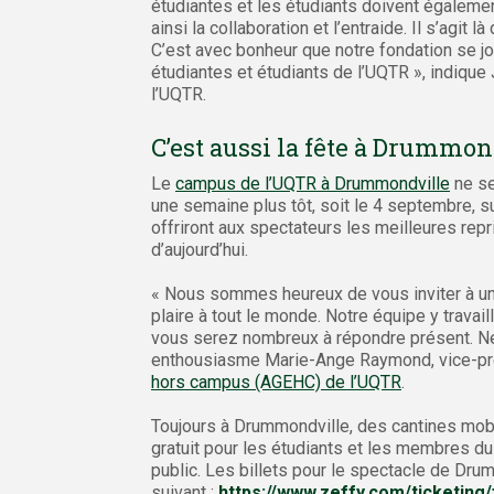
étudiantes et les étudiants doivent égalemen
ainsi la collaboration et l’entraide. Il s’agit
C’est avec bonheur que notre fondation se joi
étudiantes et étudiants de l’UQTR », indique
l’UQTR.
C’est aussi la fête à Drummon
Le
campus de l’UQTR à Drummondville
ne se
une semaine plus tôt, soit le 4 septembre, s
offriront aux spectateurs les meilleures re
d’aujourd’hui.
« Nous sommes heureux de vous inviter à u
plaire à tout le monde. Notre équipe y trav
vous serez nombreux à répondre présent. Ne
enthousiasme Marie-Ange Raymond, vice-prés
hors campus (AGEHC) de l’UQTR
.
Toujours à Drummondville, des cantines mobi
gratuit pour les étudiants et les membres du
public. Les billets pour le spectacle de Drum
suivant :
https://www.zeffy.com/ticketin