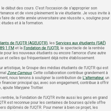
e le début des cours. C’est l’occasion de s’approprier son
nance et de vivre pleinement la vie étudiante. Je vous invite à
aire de cette année universitaire une réussite », souligne pour
études et à la formation.
diants de l’UQTR (AGEUQTR)
, les
Services aux étudiants (SAÉ)
89,1 FM
et la
Fondation de l’UQTR
, le spectacle de la rentrée
te pour les nouveaux étudiants ou encore l’amorce d’une autre
ux et celles qui fréquentaient déjà notre établissement.
ur artistique, le Groupe des médias étudiants de l’UQTR qui est
rnal
Zone Campus
. Cette collaboration contribue grandement à
ement, nous tenons à souligner la contribution de
L’alternateur
, un
financier principal qui, avec son engagement, contribue à offrir
 ajoute Maryjane Trottier.
 rentrée, la Fondation de l’UQTR invite aussi les gens en grand
QTR est reconnue pour les centaines de bourses qu’elle offre
fiers diplômés de l’UQTR. Pour mener à bien ce projet, les