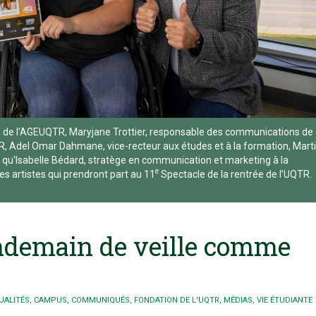
 de l’AGEUQTR, Maryjane Trottier, responsable des communications de
, Adel Omar Dahmane, vice-recteur aux études et à la formation, Mart
i qu'Isabelle Bédard, stratège en communication et marketing à la
e
es artistes qui prendront part au 11
Spectacle de la rentrée de l’UQTR.
endemain de veille comme
UALITÉS
,
CAMPUS
,
COMMUNIQUÉS
,
FONDATION DE L'UQTR
,
MÉDIAS
,
VIE ÉTUDIANTE