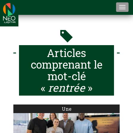
Togg
navi
Articles
comprenant le
mot-clé
«
rentrée
»
Une