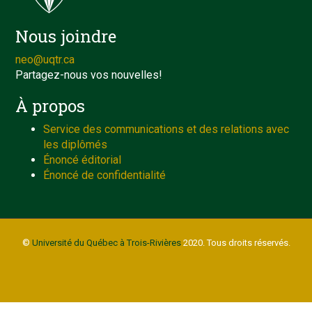
Nous joindre
neo@uqtr.ca
Partagez-nous vos nouvelles!
À propos
Service des communications et des relations avec
les diplômés
Énoncé éditorial
Énoncé de confidentialité
©
Université du Québec à Trois-Rivières
2020. Tous droits réservés.