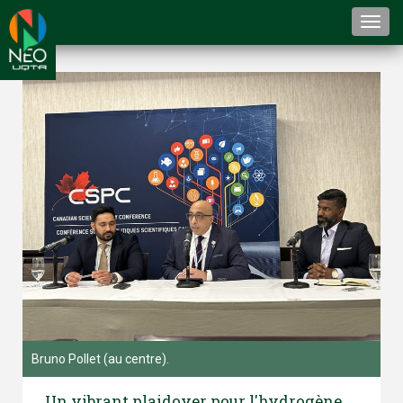
Togg
navi
Bruno Pollet (au centre).
Un vibrant plaidoyer pour l'hydrogène