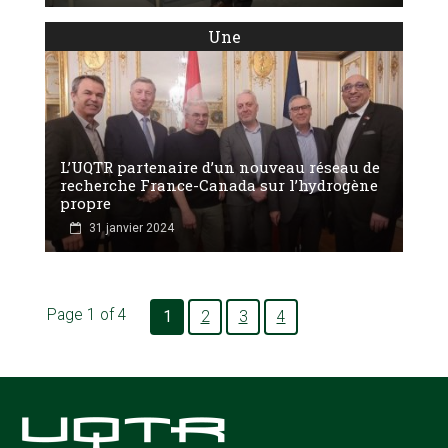
Une
L’UQTR partenaire d’un nouveau réseau de
recherche France-Canada sur l’hydrogène
propre
31 janvier 2024
Page 1 of 4
1
2
3
4