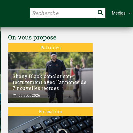
Médias
On vous propose
Patriotes
Shany Black conclut son
recrutement avec l'annonce de
7 nouvelles recrues
05 août 2026
Formation