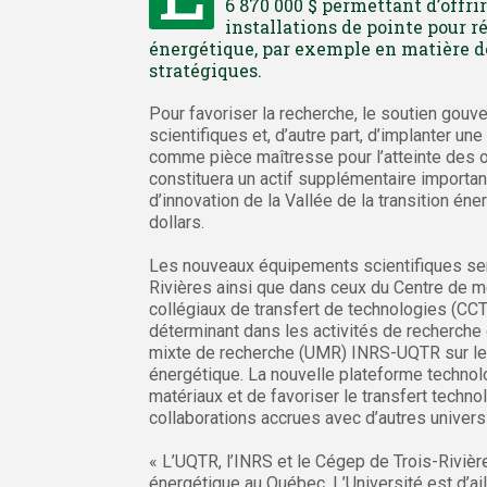
6 870 000 $ permettant d’offr
installations de pointe pour r
énergétique, par exemple en matière de
stratégiques.
Pour favoriser la recherche, le soutien gouv
scientifiques et, d’autre part, d’implanter u
comme pièce maîtresse pour l’atteinte des o
constituera un actif supplémentaire importan
d’innovation de la Vallée de la transition éne
dollars.
Les nouveaux équipements scientifiques ser
Rivières ainsi que dans ceux du Centre de m
collégiaux de transfert de technologies (CCTT
déterminant dans les activités de recherche 
mixte de recherche (UMR) INRS-UQTR sur les 
énergétique. La nouvelle plateforme technol
matériaux et de favoriser le transfert techno
collaborations accrues avec d’autres univers
« L’UQTR, l’INRS et le Cégep de Trois-Rivièr
énergétique au Québec. L’Université est d’ai