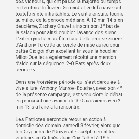
des visiteurs, qui ont passé la majorité du temps
en territoire trifluvien. Grimard et la défensive ont
toutefois été intraitables. Le vent a ensuite tourné
au milieu de la période médiane. À 12 min 14 s en
e
deuxième, Zachary Gravel a inscrit son 3
but de
la saison pour ainsi doubler l’avance des siens.
L’ailier gauche a profité d’une belle remise arrière
d’Anthony Turcotte au cercle de mise au jeu pour
battre Cicigoi d’un excellent tir sous le bouclier.
Milot-Ouellet a également récolté une mention
d’aide sur la séquence. 2-0 Pats après deux
périodes.
Dans une troisième période qui s’est déroulée à
e
vive allure, Anthony Munroe-Boucher, avec son 4
de la présente campagne, est venu clore le débat
en procurant une avance de 3-0 aux siens avec 2
min 13 s à faire à la rencontre.
Les Patriotes seront de retour en action à
domicile dès demain, samedi 8 février, alors que
les Gryphons de l’Université Guelph seront les
visiteurs au Colisée Jean-Guy Talbot à 16 h.