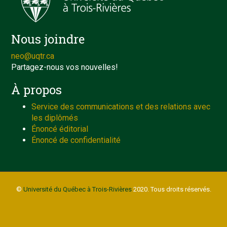
Nous joindre
neo@uqtr.ca
Partagez-nous vos nouvelles!
À propos
Service des communications et des relations avec
les diplômés
Énoncé éditorial
Énoncé de confidentialité
©
Université du Québec à Trois-Rivières
2020. Tous droits réservés.