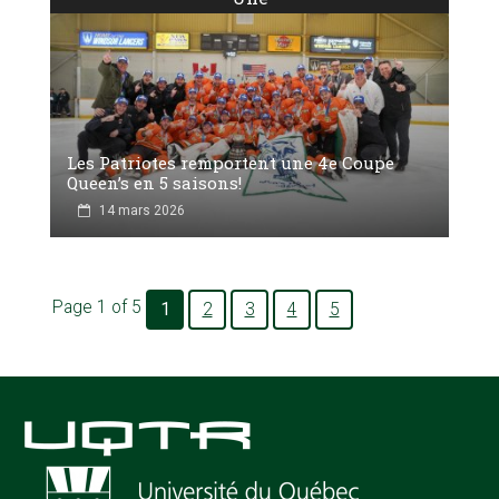
Les Patriotes remportent une 4e Coupe
Queen’s en 5 saisons!
14 mars 2026
Page 1 of 5
1
2
3
4
5