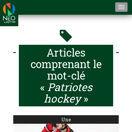
Togg
navi
Articles
comprenant le
mot-clé
«
Patriotes
hockey
»
Une