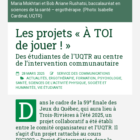
Maria Mokhtari et Bob Ariane Rushatsi, baccalauréat en
sciences de la santé – ergothérapie. (Photo: Isabelle
Cardinal, UQTR)
Les projets « À TOI
de jouer ! »
Des étudiantes de l'UQTR au centre
de l’intervention communautaire
28 MARS 2025
SERVICE DES COMMUNICATIONS
ACTUALITÉS
,
ERGOTHÉRAPIE
,
FORMATION
,
PSYCHOLOGIE
,
SANTÉ
,
SCIENCES DE L'ACTIVITÉ PHYSIQUE
,
SOCIÉTÉ ET
HUMANITÉS
,
VIE ÉTUDIANTE
D
e
ans le cadre de la 59
finale des
Jeux du Québec, qui aura lieu à
Trois-Rivières à l’été 2025, un
projet collaboratif a été établi
entre le comité organisateur et l’UQTR. Il
s’agit d’un projet rattaché au cours
PIC1002
–
Projet d’intervention dans la