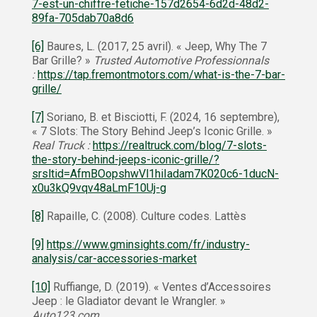
7-est-un-chiffre-fetiche-157d2654-6d2d-48d2-
89fa-705dab70a8d6
[6]
Baures, L. (2017, 25 avril). « Jeep, Why The 7
Bar Grille? »
Trusted Automotive Professionnals
:
https://tap.fremontmotors.com/what-is-the-7-bar-
grille/
[7]
Soriano, B. et Bisciotti, F. (2024, 16 septembre),
« 7 Slots: The Story Behind Jeep’s Iconic Grille. »
Real Truck :
https://realtruck.com/blog/7-slots-
the-story-behind-jeeps-iconic-grille/?
srsltid=AfmBOopshwVl1hiIadam7K020c6-1ducN-
x0u3kQ9vqv48aLmF10Uj-g
[8]
Rapaille, C. (2008). Culture codes. Lattès
[9]
https://www.gminsights.com/fr/industry-
analysis/car-accessories-market
[10]
Ruffiange, D. (2019). « Ventes d’Accessoires
Jeep : le Gladiator devant le Wrangler. »
Auto123.com