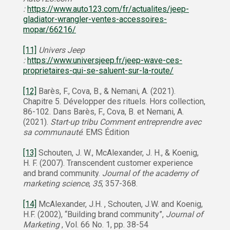
:
https://www.auto123.com/fr/actualites/jeep-
gladiator-wrangler-ventes-accessoires-
mopar/66216/
[11]
Univers Jeep
:
https://www.universjeep.fr/jeep-wave-ces-
proprietaires-qui-se-saluent-sur-la-route/
[12]
Barès, F., Cova, B., & Nemani, A. (2021).
Chapitre 5. Développer des rituels. Hors collection,
86-102. Dans Barès, F., Cova, B. et Nemani, A.
(2021).
Start-up tribu Comment entreprendre avec
sa communauté
. EMS Édition
[13]
Schouten, J. W., McAlexander, J. H., & Koenig,
H. F. (2007). Transcendent customer experience
and brand community.
Journal of the academy of
marketing science
,
35
, 357-368.
[14]
McAlexander, J.H. , Schouten, J.W. and Koenig,
H.F. (2002), “Building brand community”,
Journal of
Marketing
, Vol. 66 No. 1, pp. 38-54