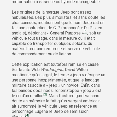
motorisation à essence ou hybride rechargeable.
Les origines de la marque Jeep sont assez
nébuleuses. Les plus simplistes, et sans doute les
plus connues, mentionnent que le nom Jeep est en
fait une contraction de G-P (prononcé « Dji Pi » en
[2]
anglais), désignant « General Purpose »
, soit un
véhicule tout usage, dans la mesure où il était
capable de transporter quelques soldats, du
matériel, tirer une remorque et servir de véhicule
de commandement ou de liaison.
Cette explication est toutefois remise en cause.
Sur le site Web
Wordorigins
, David Wilton
mentionne qu’en argot, le terme « jeep » désigne un
une personne inexpérimentée, et que le langage
militaire associe à « jeep » un novice. Enfin, dans
les bandes dessinées, l’onomatopée « jeep » est
[3]
le cri d’un oisillon
. Mais l’histoire gardera sans
doute en mémoire le fait qu’un sergent américain
ait surnommé le véhicule Jeep en référence au
personnage Eugène le Jeep de l’émission
[4]
Popeye
.