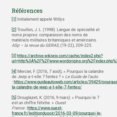
Références
[1]
Initialement appelé Willys
[2]
Trouillon, J. L. (1998). Langue de spécialité et
noms propres: comparaison des noms de
matériels militaires britanniques et américains.
ASp – la revue du GERAS
, (19-22), 209-225.
[3]
https://archive.wikiwix.com/cache/index2.php?
url=http%3A%2F%2Fwww.wordorigins.org%2Findex.php%2
[4]
Mercier, F. (2016, 7 août), « Pourquoi la calandre
de Jeep a-t-elle 7 fentes ? »
Le Guide de l’auto
:
https://www.guideautoweb.com/articles/39429/pourquo
la-calandre-de-jeep-a-t-elle-7-fentes/
[5]
Drouglazet, K. (2016, 9 mars). « Pourquoi le 7
est un chiffre fétiche. »
Ouest
France :
https://www.ouest-
france.fr/leditiondusoir/2016-03-09/pourquoi-le-