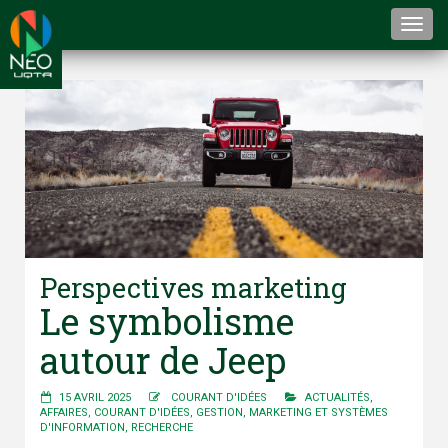
Togg
navi
Perspectives marketing
Le symbolisme
autour de Jeep
15 AVRIL 2025
COURANT D'IDÉES
ACTUALITÉS
,
AFFAIRES
,
COURANT D'IDÉES
,
GESTION
,
MARKETING ET SYSTÈMES
D'INFORMATION
,
RECHERCHE