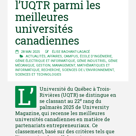
l’UQTR parmi les
meilleures
universités
canadiennes
28 MAI 2025
ÉLISE BACHANT-LAGACÉ
ACTUALITÉS
,
AFFAIRES
,
CAMPUS
,
ÉCOLE D'INGÉNIERIE
,
GÉNIE ÉLECTRIQUE ET INFORMATIQUE
,
GÉNIE INDUSTRIEL
,
GÉNIE
MÉCANIQUE
,
GESTION
,
MANAGEMENT
,
MATHÉMATIQUES ET
INFORMATIQUE
,
RECHERCHE
,
SCIENCES DE L'ENVIRONNEMENT
,
SCIENCES ET TECHNOLOGIES
L’
Université du Québec à Trois-
Rivières (UQTR) se distingue en
e
se classant au 22
rang du
palmarès 2025 de University
Magazine, qui recense les meilleures
universités canadiennes en matière de
partenariats entrepreneuriaux. Ce
classement, basé sur des critères tels que