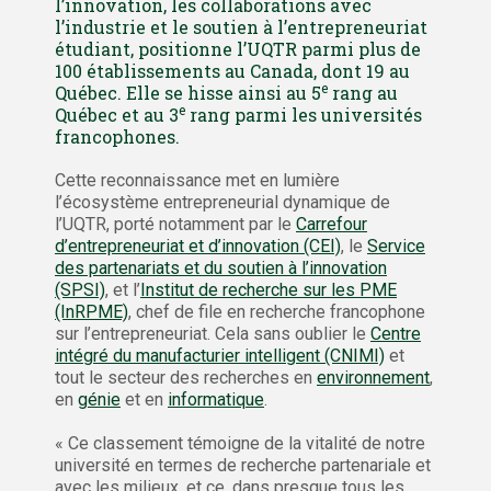
l’innovation, les collaborations avec
l’industrie et le soutien à l’entrepreneuriat
étudiant, positionne l’UQTR parmi plus de
100 établissements au Canada, dont 19 au
e
Québec. Elle se hisse ainsi au 5
rang au
e
Québec et au 3
rang parmi les universités
francophones.
Cette reconnaissance met en lumière
l’écosystème entrepreneurial dynamique de
l’UQTR, porté notamment par le
Carrefour
d’entrepreneuriat et d’innovation (CEI)
, le
Service
des partenariats et du soutien à l’innovation
(SPSI)
, et l’
Institut de recherche sur les PME
(InRPME)
, chef de file en recherche francophone
sur l’entrepreneuriat. Cela sans oublier le
Centre
intégré du manufacturier intelligent (CNIMI)
et
tout le secteur des recherches en
environnement
,
en
génie
et en
informatique
.
« Ce classement témoigne de la vitalité de notre
université en termes de recherche partenariale et
avec les milieux, et ce, dans presque tous les