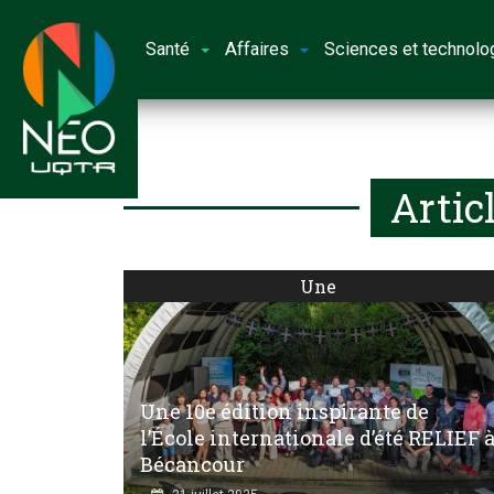
Santé
Affaires
Sciences et technolo
Artic
Une
Une 10e édition inspirante de
l’École internationale d’été RELIEF 
Bécancour