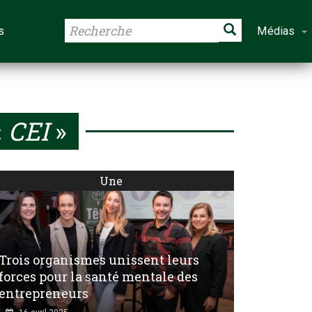
s
Médias
«
CEI
»
Une
Trois organismes unissent leurs
forces pour la santé mentale des
entrepreneurs