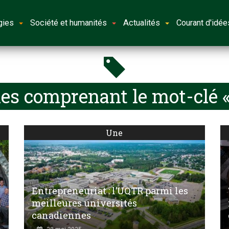
gies
Société et humanités
Actualités
Courant d'idée
les comprenant le mot-clé 
Une
Entrepreneuriat : l’UQTR parmi les
à
meilleures universités
canadiennes