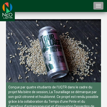
Togg
navi
Conçue par quatre étudiants de l'UQTR dans le cadre du
projet Ma bière de session, La Touraillage se démarque par
son goût citronné et houblonné. Ce projet est rendu possible
grâce à la collaboration du Temps d'une Pinte et du
Carrefour d’entrepreneuriat et d’innovation Desjardins de