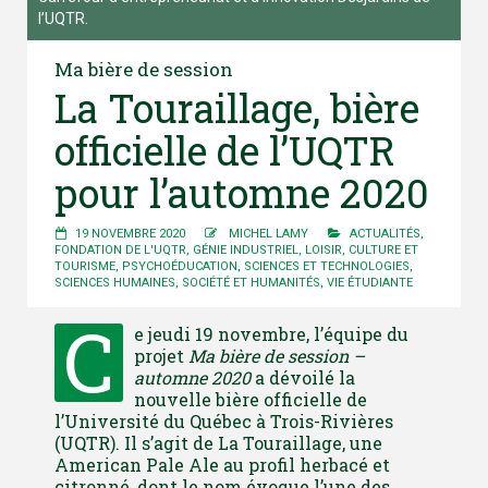
l’UQTR.
Ma bière de session
La Touraillage, bière
officielle de l’UQTR
pour l’automne 2020
19 NOVEMBRE 2020
MICHEL LAMY
ACTUALITÉS
,
FONDATION DE L'UQTR
,
GÉNIE INDUSTRIEL
,
LOISIR, CULTURE ET
TOURISME
,
PSYCHOÉDUCATION
,
SCIENCES ET TECHNOLOGIES
,
SCIENCES HUMAINES
,
SOCIÉTÉ ET HUMANITÉS
,
VIE ÉTUDIANTE
C
e jeudi 19 novembre, l’équipe du
projet
Ma bière de session –
automne 2020
a dévoilé la
nouvelle bière officielle de
l’Université du Québec à Trois-Rivières
(UQTR). Il s’agit de La Touraillage, une
American Pale Ale au profil herbacé et
citronné, dont le nom évoque l’une des