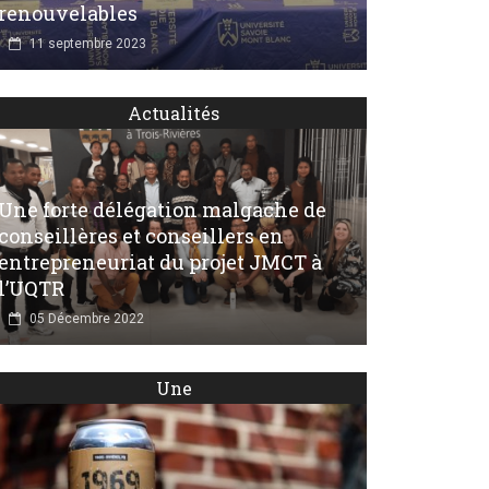
renouvelables
11 septembre 2023
Actualités
Une forte délégation malgache de
conseillères et conseillers en
entrepreneuriat du projet JMCT à
l’UQTR
05 Décembre 2022
Une