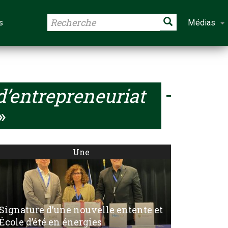
s
Médias
d’entrepreneuriat
»
Une
Signature d’une nouvelle entente et
École d’été en énergies