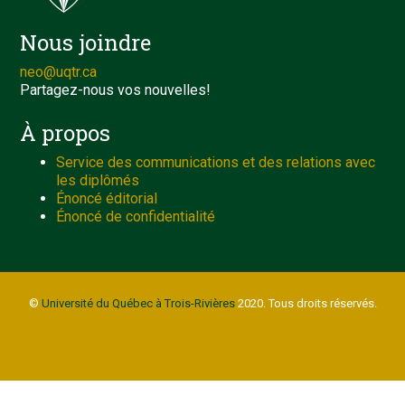
Nous joindre
neo@uqtr.ca
Partagez-nous vos nouvelles!
À propos
Service des communications et des relations avec
les diplômés
Énoncé éditorial
Énoncé de confidentialité
©
Université du Québec à Trois-Rivières
2020. Tous droits réservés.