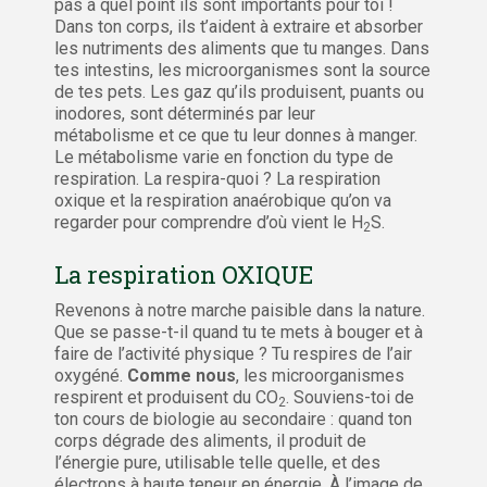
pas à quel point ils sont importants pour toi !
Dans ton corps, ils t’aident à extraire et absorber
les nutriments des aliments que tu manges. Dans
tes intestins, les microorganismes sont la source
de tes pets. Les gaz qu’ils produisent, puants ou
inodores, sont déterminés par leur
métabolisme et ce que tu leur donnes à manger.
Le métabolisme varie en fonction du type de
respiration. La respira-quoi ? La respiration
oxique et la respiration anaérobique qu’on va
regarder pour comprendre d’où vient le H
S.
2
La respiration OXIQUE
Revenons à notre marche paisible dans la nature.
Que se passe-t-il quand tu te mets à bouger et à
faire de l’activité physique ? Tu respires de l’air
oxygéné.
Comme nous
, les microorganismes
respirent et produisent du CO
. Souviens-toi de
2
ton cours de biologie au secondaire : quand ton
corps dégrade des aliments, il produit de
l’énergie pure, utilisable telle quelle, et des
électrons à haute teneur en énergie. À l’image de