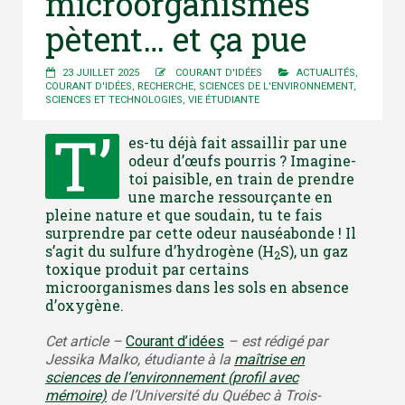
microorganismes
pètent… et ça pue
23 JUILLET 2025
COURANT D'IDÉES
ACTUALITÉS
,
COURANT D'IDÉES
,
RECHERCHE
,
SCIENCES DE L'ENVIRONNEMENT
,
SCIENCES ET TECHNOLOGIES
,
VIE ÉTUDIANTE
T’
es-tu déjà fait assaillir par une
odeur d’œufs pourris ? Imagine-
toi paisible, en train de prendre
une marche ressourçante en
pleine nature et que soudain, tu te fais
surprendre par cette odeur nauséabonde ! Il
s’agit du sulfure d’hydrogène (H
S), un gaz
2
toxique produit par certains
microorganismes dans les sols en absence
d’oxygène.
Cet article –
Courant d’idées
– est rédigé par
Jessika Malko, étudiante à la
maîtrise en
sciences de l’environnement (profil avec
mémoire)
de l’Université du Québec à Trois-