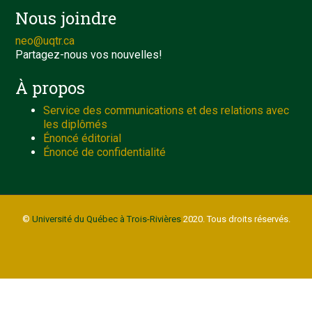
Nous joindre
neo@uqtr.ca
Partagez-nous vos nouvelles!
À propos
Service des communications et des relations avec
les diplômés
Énoncé éditorial
Énoncé de confidentialité
©
Université du Québec à Trois-Rivières
2020. Tous droits réservés.