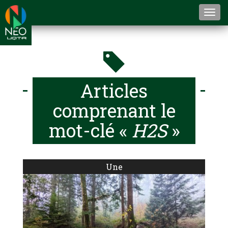
Togg
navi
Articles
comprenant le
mot-clé «
H2S
»
Une