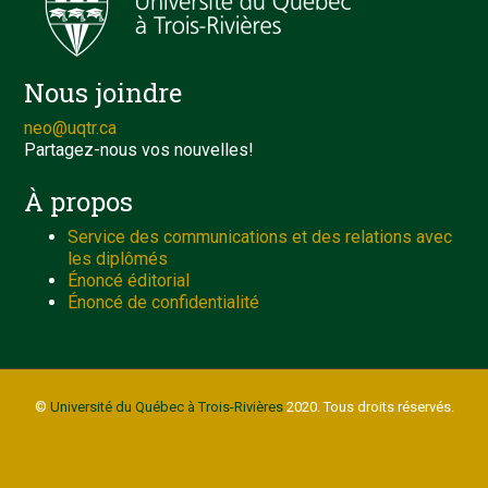
Nous joindre
neo@uqtr.ca
Partagez-nous vos nouvelles!
À propos
Service des communications et des relations avec
les diplômés
Énoncé éditorial
Énoncé de confidentialité
©
Université du Québec à Trois-Rivières
2020. Tous droits réservés.