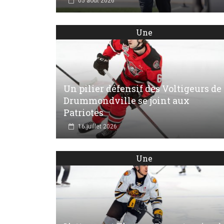
05 août 2026
Une
Un pilier défensif des Voltigeurs de
Drummondville se joint aux
Patriotes
16 juillet 2026
Une