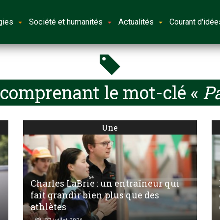
gies
Société et humanités
Actualités
Courant d'idée
 comprenant le mot-clé «
Pa
Une
Charles LaBrie : un entraîneur qui
fait grandir bien plus que des
athlètes