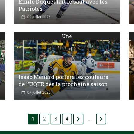
Émile Duquet fait le saut avec les
Patriotes
09 juillet 2026
Une
Isaac Ménard portera les couleurs
de l’UQTR dès la prochaine saison
07 juillet 2026
1
2
3
4
...