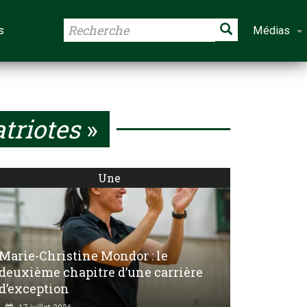
s
Médias
triotes
»
Une
Marie-Christine Mondor : le
deuxième chapitre d’une carrière
d’exception