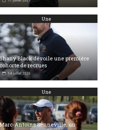
17 juillet 2026
Une
Shany Black dévoile une première
cohorte de recrues
14 juillet 2026
Une
Marc-Antoine Senneville, un